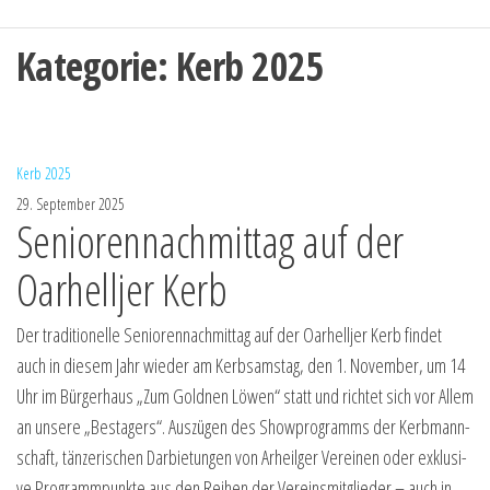
Kategorie:
Kerb 2025
Kerb 2025
29. September 2025
Seniorennachmittag auf der
Oarhelljer Kerb
Der tra­di­tio­nel­le Senio­ren­nach­mit­tag auf der Oar­hell­jer Kerb fin­det
auch in die­sem Jahr wie­der am Kerbsams­tag, den 1. Novem­ber, um 14
Uhr im Bür­ger­haus „Zum Gold­nen Löwen“ statt und rich­tet sich vor Allem
an unse­re „Bes­ta­gers“. Aus­zü­gen des Show­pro­gramms der Kerb­mann­
schaft, tän­ze­ri­schen Dar­bie­tun­gen von Arheil­ger Ver­ei­nen oder exklu­si­
ve Pro­gramm­punk­te aus den Rei­hen der Ver­eins­mit­glie­der – auch in