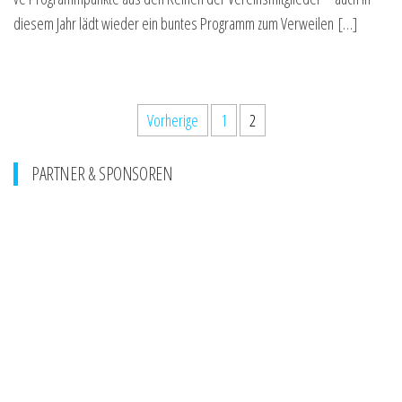
die­sem Jahr lädt wie­der ein bun­tes Pro­gramm zum Verweilen […]
Seitennummerierung
Vorherige
1
2
der
PARTNER & SPONSOREN
Beiträge