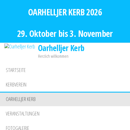
Zum
OARHELLJER KERB 2026
Inhalt
springen
29. Oktober bis 3. November
Oarhelljer Kerb
Herzlich willkommen
STARTSEITE
KERBVEREIN
OARHELLJER KERB
VERANSTALTUNGEN
FOTOGALERIE