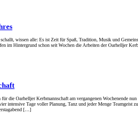
hres
 schallt, wis­sen alle: Es ist Zeit für Spaß, Tra­di­ti­on, Musik und Ge
en im Hin­ter­grund schon seit Wochen die Arbei­ten der Oar­hell­jer Kerb
chaft
nn für die Oar­hell­jer Kerb­mann­schaft am ver­gan­ge­nen Wochen­en­de nun 
inten­si­ve Tage vol­ler Pla­nung, Tanz und jeder Men­ge Team­geist zu v
nerstagabend […]