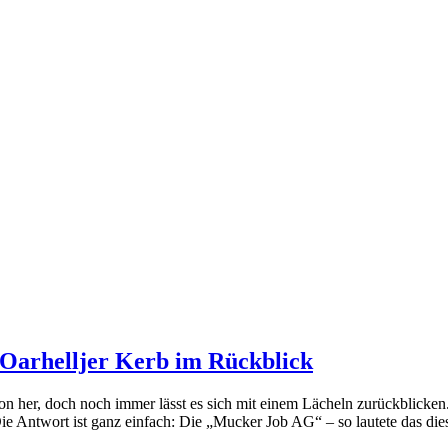
 Oarhelljer Kerb im Rückblick
on her, doch noch immer lässt es sich mit einem Lächeln zurück­bli­cken. Mit 
 Ant­wort ist ganz ein­fach: Die „Mucker Job AG“ – so lau­te­te das dies­j