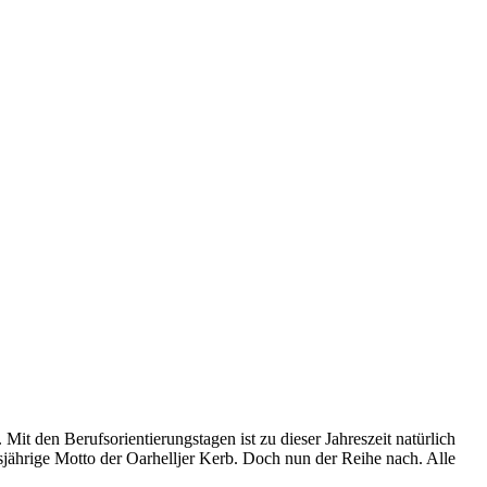
den Berufs­ori­en­tie­rungs­ta­gen ist zu die­ser Jah­res­zeit natür­lich
äh­ri­ge Mot­to der Oar­hell­jer Kerb. Doch nun der Rei­he nach. Alle