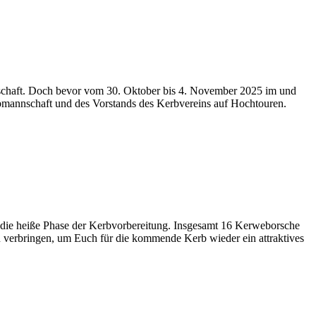
mein­schaft. Doch bevor vom 30. Okto­ber bis 4. Novem­ber 2025 im und
­mann­schaft und des Vor­stands des Kerb­ver­eins auf Hoch­tou­ren.
die hei­ße Pha­se der Kerb­vor­be­rei­tung. Ins­ge­samt 16 Ker­webor­sche
er­brin­gen, um Euch für die kom­men­de Kerb wie­der ein attrak­ti­ves