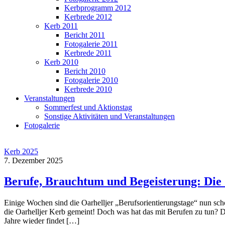
Kerbprogramm 2012
Kerbrede 2012
Kerb 2011
Bericht 2011
Fotogalerie 2011
Kerbrede 2011
Kerb 2010
Bericht 2010
Fotogalerie 2010
Kerbrede 2010
Veranstaltungen
Sommerfest und Aktionstag
Sonstige Aktivitäten und Veranstaltungen
Fotogalerie
Kerb 2025
7. Dezember 2025
Berufe, Brauchtum und Begeisterung: Die
Eini­ge Wochen sind die Oar­hell­jer „Berufs­ori­en­tie­rungs­ta­ge“ nun sch
die Oar­hell­jer Kerb gemeint! Doch was hat das mit Beru­fen zu tun? Die
Jah­re wie­der findet […]