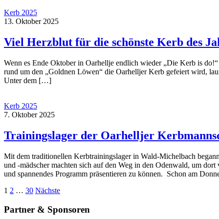
Kerb 2025
13. Oktober 2025
Viel Herzblut für die schönste Kerb des Ja
Wenn es Ende Okto­ber in Oar­hell­je end­lich wie­der „Die Kerb is do!“
rund um den „Gold­nen Löwen“ die Oar­hell­jer Kerb gefei­ert wird, lau­f
Unter dem […]
Kerb 2025
7. Oktober 2025
Trainingslager der Oarhelljer Kerbmanns
Mit dem tra­di­tio­nel­len Kerb­trai­nings­la­ger in Wald-Michel­­bach bega
und ‑mädscher mach­ten sich auf den Weg in den Oden­wald, um dort vier 
und span­nen­des Pro­gramm prä­sen­tie­ren zu kön­nen. Schon am Don
Seitennummerierung
1
2
…
30
Nächste
der
Partner & Sponsoren
Beiträge