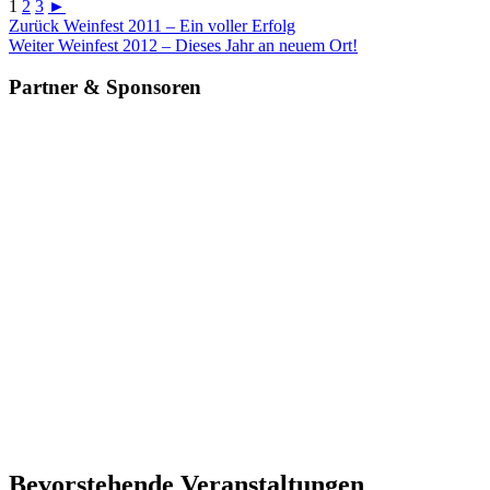
1
2
3
►
Beitragsnavigation
Vorheriger
Zurück
Weinfest 2011 – Ein voller Erfolg
Beitrag
Nächster
Weiter
Weinfest 2012 – Dieses Jahr an neuem Ort!
Beitrag
Partner & Sponsoren
Bevorstehende Veranstaltungen