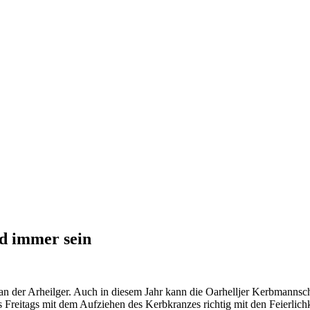
rd immer sein
n der Arheil­ger. Auch in die­sem Jahr kann die Oar­hell­jer Kerb­mann­sc
 Frei­tags mit dem Auf­zie­hen des Kerb­kran­zes rich­tig mit den Fei­er­lich­