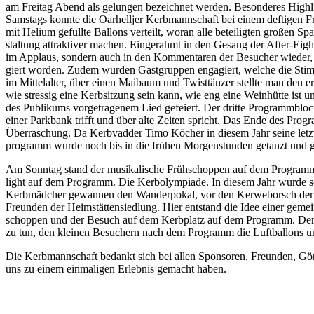
am Frei­tag Abend als gelun­gen bezeich­net wer­den. Beson­de­res High­li
Sams­tags konn­te die Oar­hell­jer Kerb­mann­schaft bei einem def­ti­gen 
mit Heli­um gefüll­te Bal­lons ver­teilt, wor­an alle betei­lig­ten gro­ßen 
stal­tung attrak­ti­ver machen. Ein­ge­rahmt in den Gesang der After-Eight-
im Applaus, son­dern auch in den Kom­men­ta­ren der Besu­cher wie­der, 
giert wor­den. Zudem wur­den Gast­grup­pen enga­giert, wel­che die Stim
im Mit­tel­al­ter, über einen Mai­baum und Twist­tän­zer stell­te man den
wie stres­sig eine Kerb­sit­zung sein kann, wie eng eine Wein­hüt­te ist
des Publi­kums vor­ge­tra­ge­nem Lied gefei­ert. Der drit­te Pro­gramm­b
einer Park­bank trifft und über alte Zei­ten spricht. Das Ende des Pro­gr
Über­ra­schung. Da Kerb­vad­der Timo Köcher in die­sem Jahr sei­ne letz­te
pro­gramm wur­de noch bis in die frü­hen Mor­gen­stun­den getanzt und g
Am Sonn­tag stand der musi­ka­li­sche Früh­schop­pen auf dem Pro­gram
light auf dem Pro­gramm. Die Ker­bo­lym­pia­de. In die­sem Jahr wur­de sehr
Kerb­mäd­cher gewan­nen den Wan­der­po­kal, vor den Ker­weborsch der He
Freun­den der Heim­stät­ten­sied­lung. Hier ent­stand die Idee einer geme
schop­pen und der Besuch auf dem Kerb­platz auf dem Pro­gramm. Der Kerb
zu tun, den klei­nen Besu­chern nach dem Pro­gramm die Luft­bal­lons und
Die Kerb­mann­schaft bedankt sich bei allen Spon­so­ren, Freun­den, Gön
uns zu einem ein­ma­li­gen Erleb­nis gemacht haben.