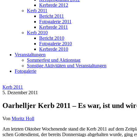
Kerbrede 2012
Kerb 2011
Bericht 2011
Fotogalerie 2011
Kerbrede 2011
Kerb 2010
Bericht 2010
Fotogalerie 2010
Kerbrede 2010
Veranstaltungen
Sommerfest und Aktionstag
Sonstige Aktivitäten und Veranstaltungen
Fotogalerie
Kerb 2011
5. Dezember 2011
Oarhelljer Kerb 2011 – Es war, ist und wi
Von
Moritz Holl
Am letz­ten Okto­ber Wochen­en­de stand die Kerb 2011 auf dem Zeit­pla
schen Got­tes­dienst, der bereits Don­ners­tags abge­hal­ten wur­de, ging es