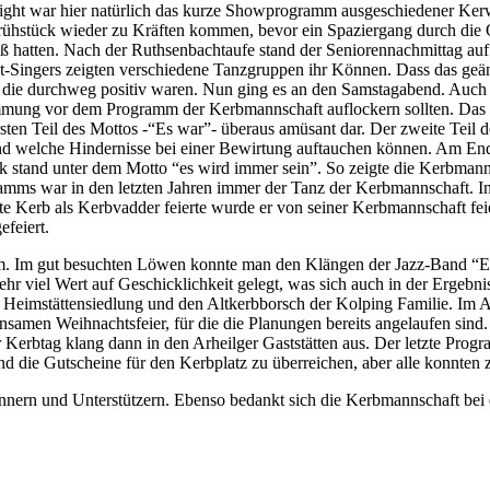
ght war hier natür­lich das kur­ze Show­pro­gramm aus­ge­schie­de­ner Ker­w
Früh­stück wie­der zu Kräf­ten kom­men, bevor ein Spa­zier­gang durch die O
Spaß hat­ten. Nach der Ruth­sen­bach­t­au­fe stand der Senio­ren­nach­mit­tag
Sin­gers zeig­ten ver­schie­de­ne Tanz­grup­pen ihr Kön­nen. Dass das geän­de
die durch­weg posi­tiv waren. Nun ging es an den Sams­tag­abend. Auch hi
­mung vor dem Pro­gramm der Kerb­mann­schaft auf­lo­ckern soll­ten. Das P
 ers­ten Teil des Mot­tos -“Es war”- über­aus amü­sant dar. Der zwei­te Teil
 und wel­che Hin­der­nis­se bei einer Bewir­tung auf­tau­chen kön­nen. Am 
lock stand unter dem Mot­to “es wird immer sein”. So zeig­te die Kerb­mann
amms war in den letz­ten Jah­ren immer der Tanz der Kerb­mann­schaft. In d
 Kerb als Kerb­vad­der fei­er­te wur­de er von sei­ner Kerb­mann­schaft fei
efeiert.
m. Im gut besuch­ten Löwen konn­te man den Klän­gen der Jazz-Band “En h
 viel Wert auf Geschick­lich­keit gelegt, was sich auch in der Ergeb­nis Lis­
im­stät­ten­sied­lung und den Alt­kerb­borsch der Kol­ping Fami­lie. Im A
in­sa­men Weih­nachts­fei­er, für die die Pla­nun­gen bereits ange­lau­fen 
­tag klang dann in den Arheil­ger Gast­stät­ten aus. Der letz­te Pro­gra
 die Gut­schei­ne für den Kerb­platz zu über­rei­chen, aber alle konn­ten z
­nern und Unter­stüt­zern. Eben­so bedankt sich die Kerb­mann­schaft bei 