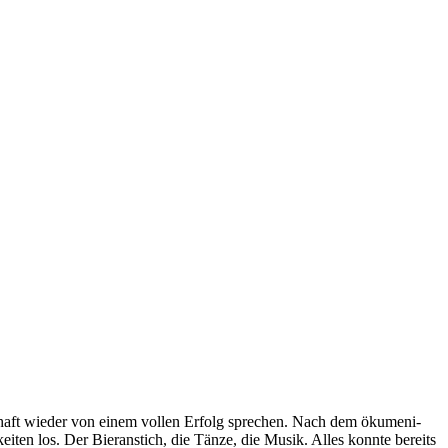
haft wie­der von einem vol­len Erfolg spre­chen. Nach dem öku­me­ni­
kei­ten los. Der Bier­an­stich, die Tän­ze, die Musik. Alles konn­te bereits