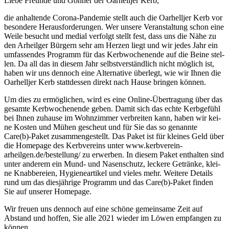
Lie­be Freun­de und Gön­ner der Oar­hell­jer Kerb,
die anhal­ten­de Coro­na-Pan­de­mie stellt auch die Oar­hell­jer Kerb vor
beson­de­re Her­aus­for­de­run­gen. Wer unse­re Ver­an­stal­tung schon eine
Wei­le besucht und medi­al ver­folgt stellt fest, dass uns die Nähe zu
den Arheil­ger Bür­gern sehr am Her­zen liegt und wir jedes Jahr ein
umfas­sen­des Pro­gramm für das Kerb­wo­chen­en­de auf die Bei­ne stel­
len. Da all das in die­sem Jahr selbst­ver­ständ­lich nicht mög­lich ist,
haben wir uns den­noch eine Alter­na­ti­ve über­legt, wie wir Ihnen die
Oar­hell­jer Kerb statt­des­sen direkt nach Hau­se brin­gen können.
Um dies zu ermög­li­chen, wird es eine Online-Über­tra­gung über das
gesam­te Kerb­wo­chen­en­de geben. Damit sich das ech­te Kerb­ge­fühl
bei Ihnen zuhau­se im Wohn­zim­mer ver­brei­ten kann, haben wir kei­
ne Kos­ten und Mühen gescheut und für Sie das so genann­te
Care(b)-Paket zusam­men­ge­stellt. Das Paket ist für klei­nes Geld über
die Home­page des Kerb­ver­eins unter www.kerbverein-
arheilgen.de/bestellung/ zu erwer­ben. In die­sem Paket ent­hal­ten sind
unter ande­rem ein Mund- und Nasen­schutz, lecke­re Geträn­ke, klei­
ne Knab­be­rei­en, Hygie­ne­ar­ti­kel und vie­les mehr. Wei­te­re Details
rund um das dies­jäh­ri­ge Pro­gramm und das Care(b)-Paket fin­den
Sie auf unse­rer Homepage.
Wir freu­en uns den­noch auf eine schö­ne gemein­sa­me Zeit auf
Abstand und hof­fen, Sie alle 2021 wie­der im Löwen emp­fan­gen zu
können.