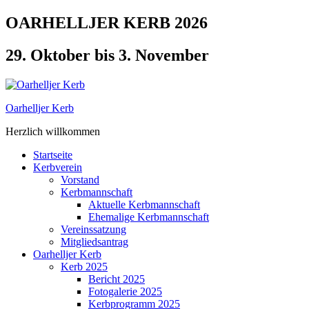
Zum
OARHELLJER KERB 2026
Inhalt
springen
29. Oktober bis 3. November
Oarhelljer Kerb
Herzlich willkommen
Startseite
Kerbverein
Vorstand
Kerbmannschaft
Aktuelle Kerbmannschaft
Ehemalige Kerbmannschaft
Vereinssatzung
Mitgliedsantrag
Oarhelljer Kerb
Kerb 2025
Bericht 2025
Fotogalerie 2025
Kerbprogramm 2025