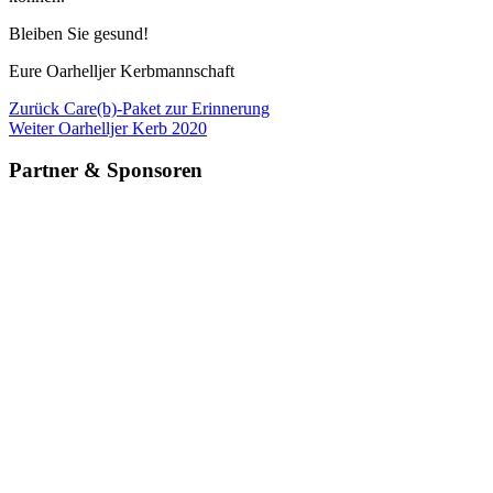
Blei­ben Sie gesund!
Eure Oar­hell­jer Kerbmannschaft
Beitragsnavigation
Vorheriger
Zurück
Care(b)-Paket zur Erinnerung
Beitrag
Nächster
Weiter
Oarhelljer Kerb 2020
Beitrag
Partner & Sponsoren