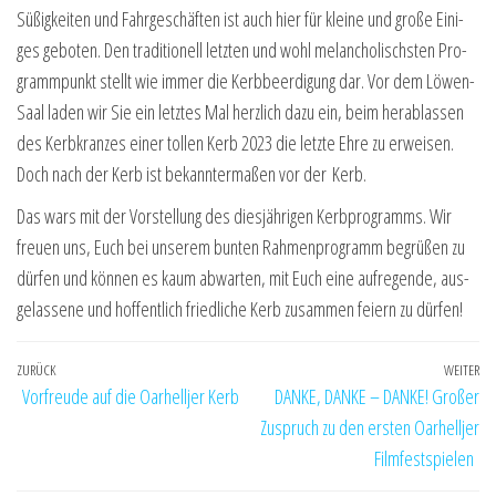
Süßig­kei­ten und Fahr­ge­schäf­ten ist auch hier für klei­ne und gro­ße Eini­
ges gebo­ten. Den tra­di­tio­nell letz­ten und wohl melan­cho­lischs­ten Pro­
gramm­punkt stellt wie immer die Kerb­be­er­di­gung dar. Vor dem Löwen-
Saal laden wir Sie ein letz­tes Mal herz­lich dazu ein, beim her­ab­las­sen
des Kerb­kran­zes einer tol­len Kerb 2023 die letz­te Ehre zu erwei­sen.
Doch nach der Kerb ist bekann­ter­ma­ßen vor der Kerb.
Das wars mit der Vor­stel­lung des dies­jäh­ri­gen Kerb­pro­gramms. Wir
freu­en uns, Euch bei unse­rem bun­ten Rah­men­pro­gramm begrü­ßen zu
dür­fen und kön­nen es kaum abwar­ten, mit Euch eine auf­re­gen­de, aus­
ge­las­se­ne und hof­fent­lich fried­li­che Kerb zusam­men fei­ern zu dürfen!
Beitragsnavigation
Vorheriger
ZURÜCK
WEITER
Nä
Vorfreude auf die Oarhelljer Kerb
DANKE, DANKE – DANKE! Großer
Beitrag
Be
Zuspruch zu den ersten Oarhelljer
Filmfestspielen