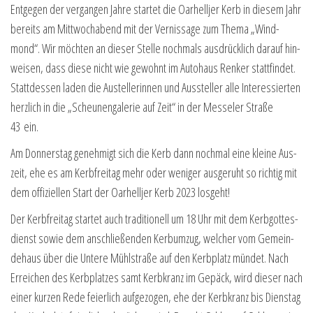
Ent­ge­gen der ver­gan­gen Jah­re star­tet die Oar­hell­jer Kerb in die­sem Jahr
bereits am Mitt­woch­abend mit der Ver­nis­sa­ge zum The­ma „Wind­
mond“. Wir möch­ten an die­ser Stel­le noch­mals aus­drück­lich dar­auf hin­
wei­sen, dass die­se nicht wie gewohnt im Auto­haus Ren­ker statt­fin­det.
Statt­des­sen laden die Aus­tel­le­rin­nen und Aus­stel­ler alle Inter­es­sier­ten
herz­lich in die „Scheu­nen­ga­le­rie auf Zeit“ in der Mes­se­ler Stra­ße
43 ein.
Am Don­ners­tag geneh­migt sich die Kerb dann noch­mal eine klei­ne Aus­
zeit, ehe es am Kerb­frei­tag mehr oder weni­ger aus­ge­ruht so rich­tig mit
dem offi­zi­el­len Start der Oar­hell­jer Kerb 2023 losgeht!
Der Kerb­frei­tag star­tet auch tra­di­tio­nell um 18 Uhr mit dem Kerb­got­tes­
dienst sowie dem anschlie­ßen­den Ker­b­um­zug, wel­cher vom Gemein­
de­haus über die Unte­re Mühl­stra­ße auf den Kerb­platz mün­det. Nach
Errei­chen des Kerb­plat­zes samt Kerb­kranz im Gepäck, wird die­ser nach
einer kur­zen Rede fei­er­lich auf­ge­zo­gen, ehe der Kerb­kranz bis Diens­tag