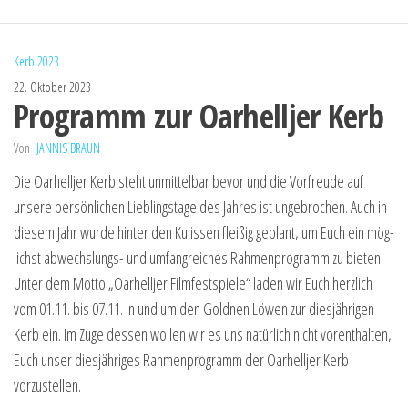
Kerb 2023
22. Oktober 2023
Programm zur Oarhelljer Kerb
Von
JANNIS BRAUN
Die Oar­hell­jer Kerb steht unmit­tel­bar bevor und die Vor­freu­de auf
unse­re per­sön­li­chen Lieb­lings­ta­ge des Jah­res ist unge­bro­chen. Auch in
die­sem Jahr wur­de hin­ter den Kulis­sen flei­ßig geplant, um Euch ein mög­
lichst abwechs­lungs- und umfang­rei­ches Rah­men­pro­gramm zu bie­ten.
Unter dem Mot­to „Oar­hell­jer Film­fest­spie­le“ laden wir Euch herz­lich
vom 01.11. bis 07.11. in und um den Gold­nen Löwen zur dies­jäh­ri­gen
Kerb ein. Im Zuge des­sen wol­len wir es uns natür­lich nicht vor­ent­hal­ten,
Euch unser dies­jäh­ri­ges Rah­men­pro­gramm der Oar­hell­jer Kerb
vorzustellen.