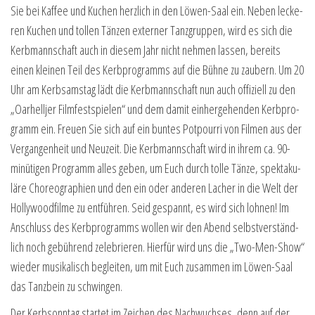
Sie bei Kaf­fee und Kuchen herz­lich in den Löwen-Saal ein. Neben lecke­
ren Kuchen und tol­len Tän­zen exter­ner Tanz­grup­pen, wird es sich die
Kerb­mann­schaft auch in die­sem Jahr nicht neh­men las­sen, bereits
einen klei­nen Teil des Kerb­pro­gramms auf die Büh­ne zu zau­bern. Um 20
Uhr am Kerbsams­tag lädt die Kerb­mann­schaft nun auch offi­zi­ell zu den
„Oar­hell­jer Film­fest­spie­len“ und dem damit ein­her­ge­hen­den Kerb­pro­
gramm ein. Freu­en Sie sich auf ein bun­tes Pot­pour­ri von Fil­men aus der
Ver­gan­gen­heit und Neu­zeit. Die Kerb­mann­schaft wird in ihrem ca. 90-
minü­ti­gen Pro­gramm alles geben, um Euch durch tol­le Tän­ze, spek­ta­ku­
lä­re Cho­reo­gra­phien und den ein oder ande­ren Lacher in die Welt der
Hol­ly­wood­fil­me zu ent­füh­ren. Seid gespannt, es wird sich loh­nen! Im
Anschluss des Kerb­pro­gramms wol­len wir den Abend selbst­ver­ständ­
lich noch gebüh­rend zele­brie­ren. Hier­für wird uns die „Two-Men-Show“
wie­der musi­ka­lisch beglei­ten, um mit Euch zusam­men im Löwen-Saal
das Tanz­bein zu schwingen.
Der Kerb­sonn­tag star­tet im Zei­chen des Nach­wuch­ses, denn auf der