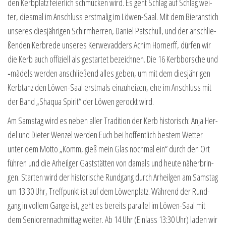
den Kerb­platz fei­er­lich schmü­cken wird. Es geht Schlag auf Schlag wei­
ter, dies­mal im Anschluss erst­ma­lig im Löwen-Saal. Mit dem Bier­an­stich
unse­res dies­jäh­ri­gen Schirm­her­ren, Dani­el Pat­schull, und der anschlie­
ßen­den Kerbre­de unse­res Ker­we­vad­ders Achim Hor­n­erff, dür­fen wir
die Kerb auch offi­zi­ell als gestar­tet bezeich­nen. Die 16 Kerb­bor­sche und
‑mädels wer­den anschlie­ßend alles geben, um mit dem dies­jäh­ri­gen
Kerb­tanz den Löwen-Saal erst­mals ein­zu­hei­zen, ehe im Anschluss mit
der Band „Shaqua Spi­rit“ der Löwen gerockt wird.
Am Sams­tag wird es neben aller Tra­di­ti­on der Kerb his­to­risch: Anja Her­
del und Die­ter Wen­zel wer­den Euch bei hof­fent­lich bes­tem Wet­ter
unter dem Mot­to „Komm, gieß mein Glas noch­mal ein“ durch den Ort
füh­ren und die Arheil­ger Gast­stät­ten von damals und heu­te näher­brin­
gen. Star­ten wird der his­to­ri­sche Rund­gang durch Arheil­gen am Sams­tag
um 13:30 Uhr, Treff­punkt ist auf dem Löwen­platz. Wäh­rend der Rund­
gang in vol­lem Gan­ge ist, geht es bereits par­al­lel im Löwen-Saal mit
dem Senio­ren­nach­mit­tag wei­ter. Ab 14 Uhr (Ein­lass 13:30 Uhr) laden wir