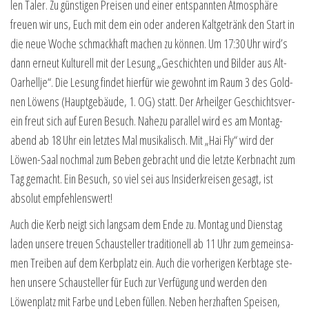
len Taler. Zu güns­ti­gen Prei­sen und einer ent­spann­ten Atmo­sphä­re
freu­en wir uns, Euch mit dem ein oder ande­ren Kalt­ge­tränk den Start in
die neue Woche schmack­haft machen zu kön­nen. Um 17:30 Uhr wird’s
dann erneut Kul­tu­rell mit der Lesung „Geschich­ten und Bil­der aus Alt-
Oar­hell­je“. Die Lesung fin­det hier­für wie gewohnt im Raum 3 des Gold­
nen Löwens (Haupt­ge­bäu­de, 1. OG) statt. Der Arheil­ger Geschichts­ver­
ein freut sich auf Euren Besuch. Nahe­zu par­al­lel wird es am Mon­tag­
abend ab 18 Uhr ein letz­tes Mal musi­ka­lisch. Mit „Hai Fly“ wird der
Löwen-Saal noch­mal zum Beben gebracht und die letz­te Kerb­nacht zum
Tag gemacht. Ein Besuch, so viel sei aus Insi­der­krei­sen gesagt, ist
abso­lut empfehlenswert!
Auch die Kerb neigt sich lang­sam dem Ende zu. Mon­tag und Diens­tag
laden unse­re treu­en Schau­stel­ler tra­di­tio­nell ab 11 Uhr zum gemein­sa­
men Trei­ben auf dem Kerb­platz ein. Auch die vor­he­ri­gen Kerb­ta­ge ste­
hen unse­re Schau­stel­ler für Euch zur Ver­fü­gung und wer­den den
Löwen­platz mit Far­be und Leben fül­len. Neben herz­haf­ten Spei­sen,