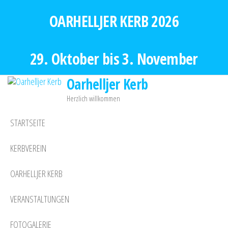
Zum
OARHELLJER KERB 2026
Inhalt
springen
29. Oktober bis 3. November
Oarhelljer Kerb
Herzlich willkommen
STARTSEITE
KERBVEREIN
OARHELLJER KERB
VERANSTALTUNGEN
FOTOGALERIE