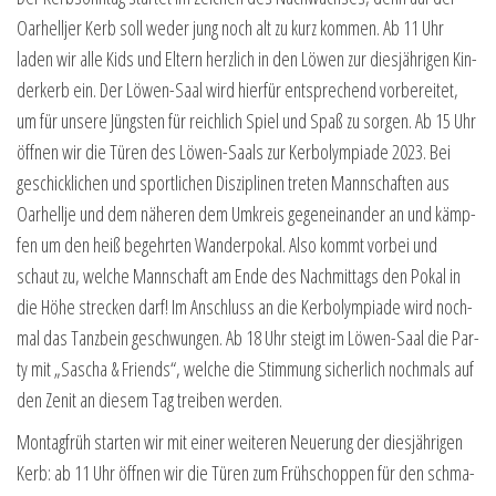
Oar­hell­jer Kerb soll weder jung noch alt zu kurz kom­men. Ab 11 Uhr
laden wir alle Kids und Eltern herz­lich in den Löwen zur dies­jäh­ri­gen Kin­
der­kerb ein. Der Löwen-Saal wird hier­für ent­spre­chend vor­be­rei­tet,
um für unse­re Jüngs­ten für reich­lich Spiel und Spaß zu sor­gen. Ab 15 Uhr
öff­nen wir die Türen des Löwen-Saals zur Ker­bo­lym­pia­de 2023. Bei
geschick­li­chen und sport­li­chen Dis­zi­pli­nen tre­ten Mann­schaf­ten aus
Oar­hell­je und dem nähe­ren dem Umkreis gegen­ein­an­der an und kämp­
fen um den heiß begehr­ten Wan­der­po­kal. Also kommt vor­bei und
schaut zu, wel­che Mann­schaft am Ende des Nach­mit­tags den Pokal in
die Höhe stre­cken darf! Im Anschluss an die Ker­bo­lym­pia­de wird noch­
mal das Tanz­bein geschwun­gen. Ab 18 Uhr steigt im Löwen-Saal die Par­
ty mit „Sascha & Fri­ends“, wel­che die Stim­mung sicher­lich noch­mals auf
den Zenit an die­sem Tag trei­ben werden.
Mon­tag­früh star­ten wir mit einer wei­te­ren Neue­rung der dies­jäh­ri­gen
Kerb: ab 11 Uhr öff­nen wir die Türen zum Früh­schop­pen für den schma­