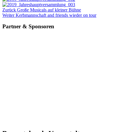
Beitragsnavigation
Vorheriger
Zurück
Große Musicals auf kleiner Bühne
Beitrag
Nächster
Weiter
Kerbmannschaft and friends wieder on tour
Beitrag
Partner & Sponsoren