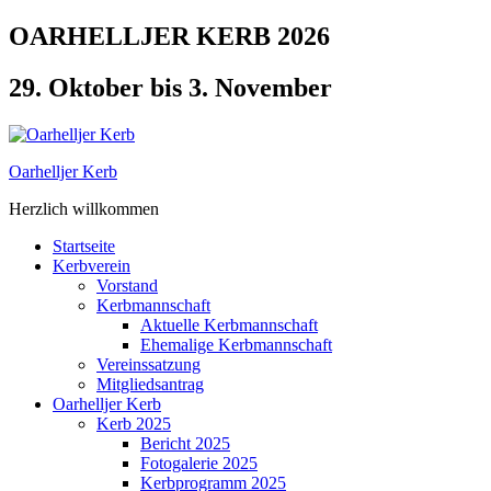
Zum
OARHELLJER KERB 2026
Inhalt
springen
29. Oktober bis 3. November
Oarhelljer Kerb
Herzlich willkommen
Startseite
Kerbverein
Vorstand
Kerbmannschaft
Aktuelle Kerbmannschaft
Ehemalige Kerbmannschaft
Vereinssatzung
Mitgliedsantrag
Oarhelljer Kerb
Kerb 2025
Bericht 2025
Fotogalerie 2025
Kerbprogramm 2025