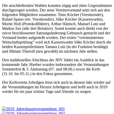
Die anschlie­ßen­den Wah­len konn­ten zügig und ohne Gegen­stim­men
durch­ge­zo­gen wer­den. Der neue Ver­eins­vor­stand setzt sich aus den
fol­gen­den Mit­glie­dern zusam­men: Timo Köcher (Vor­sit­zen­der),
Rafa­el Spa­no (stv. Vor­sit­zen­der), Sil­ke Köcher (Kas­sen­war­tin),
Moritz Holl (Pro­to­koll­füh­rer), Arthur Hänisch, Manu­el Lutz und
Mar­kus Sax (alle drei Bei­sit­zer). Somit konn­te auch direkt von der
zuvor beschlos­se­nen Sat­zungs­än­de­rung Gebrauch gemacht und der
Vor­stand brei­ter auf­ge­stellt wer­den. Der ers­ten “ver­eins­in­ter­nen
Wirt­schafts­prü­fung” wird sich Kas­sen­war­tin Sil­ke Köcher durch die
bei­den Kas­sen­prü­fe­rin­nen Tama­ra Lutz (in der Funk­ti­on bestä­tigt)
und Miri­am Thie­rolf (neu gewählt) im nächs­ten Jahr stellen.
Den tra­di­tio­nel­len Abschluss der JHV bil­det ein Aus­blick in das
kom­men­de Jahr. Hier­bei wur­den ins­be­son­de­re die Ver­an­stal­tun­gen
Som­mer­fest & 3. Akti­ons­tag (07. und 08.06.) sowie die Kerb
(31.10. bis 05.11.) in den Fokus genommen.
Der Kerb­ver­ein Arheil­gen freut sich auch in die­sem Jahr wie­der auf
die Ver­an­stal­tun­gen im Her­zen Arheil­gens und hofft auch in 2019
wie­der für ein paar schö­ne Tage und Aben­de zu sorgen.