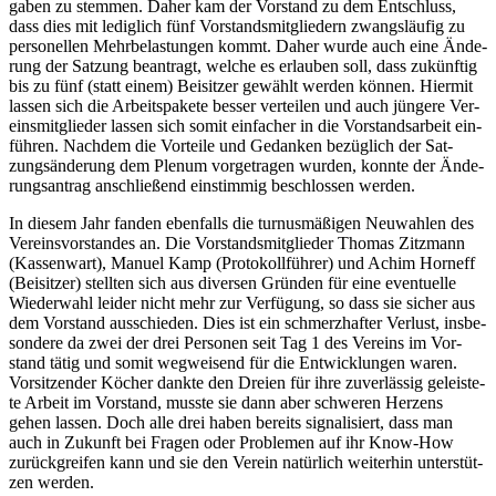
ga­ben zu stem­men. Daher kam der Vor­stand zu dem Ent­schluss,
dass dies mit ledig­lich fünf Vor­stands­mit­glie­dern zwangs­läu­fig zu
per­so­nel­len Mehr­be­las­tun­gen kommt. Daher wur­de auch eine Ände­
rung der Sat­zung bean­tragt, wel­che es erlau­ben soll, dass zukünf­tig
bis zu fünf (statt einem) Bei­sit­zer gewählt wer­den kön­nen. Hier­mit
las­sen sich die Arbeits­pa­ke­te bes­ser ver­tei­len und auch jün­ge­re Ver­
eins­mit­glie­der las­sen sich somit ein­fa­cher in die Vor­stands­ar­beit ein­
füh­ren. Nach­dem die Vor­tei­le und Gedan­ken bezüg­lich der Sat­
zungs­än­de­rung dem Ple­num vor­ge­tra­gen wur­den, konn­te der Ände­
rungs­an­trag anschlie­ßend ein­stim­mig beschlos­sen werden.
In die­sem Jahr fan­den eben­falls die tur­nus­mä­ßi­gen Neu­wah­len des
Ver­eins­vor­stan­des an. Die Vor­stands­mit­glie­der Tho­mas Zitz­mann
(Kas­sen­wart), Manu­el Kamp (Pro­to­koll­füh­rer) und Achim Horn­eff
(Bei­sit­zer) stell­ten sich aus diver­sen Grün­den für eine even­tu­el­le
Wie­der­wahl lei­der nicht mehr zur Ver­fü­gung, so dass sie sicher aus
dem Vor­stand aus­schie­den. Dies ist ein schmerz­haf­ter Ver­lust, ins­be­
son­de­re da zwei der drei Per­so­nen seit Tag 1 des Ver­eins im Vor­
stand tätig und somit weg­wei­send für die Ent­wick­lun­gen waren.
Vor­sit­zen­der Köcher dank­te den Drei­en für ihre zuver­läs­sig geleis­te­
te Arbeit im Vor­stand, muss­te sie dann aber schwe­ren Her­zens
gehen las­sen. Doch alle drei haben bereits signa­li­siert, dass man
auch in Zukunft bei Fra­gen oder Pro­ble­men auf ihr Know-How
zurück­grei­fen kann und sie den Ver­ein natür­lich wei­ter­hin unter­stüt­
zen werden.