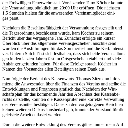
der Frei­wil­li­gen Feu­er­wehr statt. Vor­sit­zen­der Timo Köcher konn­te
die Ver­an­stal­tung pünkt­lich um 20:00 Uhr eröff­nen. Die nächs­ten
1,5 Stun­den hiel­ten für die anwe­sen­den Ver­eins­mit­glie­der eini­
ges parat.
Nach­dem die Beschluss­fä­hig­keit der Ver­samm­lung fest­ge­stellt und
die Tages­ord­nung beschlos­sen wur­de, kam Köcher zu sei­nem
Bericht über das ver­gan­ge­ne Jahr. Zunächst erfolg­te ein kur­zer
Über­blick über das all­ge­mei­ne Ver­eins­ge­sche­hen, anschlie­ßend
wur­den die Aus­füh­run­gen für das Som­mer­fest und die Kerb inten­si­
ver. Unterm Strich lässt sich fest­hal­ten, dass sich bei­de Ver­an­stal­tun­
gen in den letz­ten Jah­ren fest im Orts­ge­sche­hen eta­bliert und vie­le
Anhän­ger gefun­den haben. Für die­se Erfol­ge sprach Köcher im
Namen des Vor­stan­des allen Betei­lig­ten sei­nen Dank aus.
Nun folg­te der Bericht des Kas­sen­warts. Tho­mas Zitz­mann infor­
mier­te die Anwe­sen­den über die Finan­zen des Ver­eins und stell­te die
Ent­wick­lun­gen und Pro­gno­sen gra­fisch dar. Nach­dem der Wirt­
schafts­plan für das kom­men­de Jahr den Abschluss des Kas­sen­be­
richts dar­stell­te, konn­ten die Kas­sen­prü­fer eine kor­rek­te Ver­wal­tung
der Ver­eins­mit­tel bestä­ti­gen. Da es zu den vor­ge­tra­ge­nen Berich­ten
kei­nen wei­te­ren Dis­kus­si­ons­be­darf gab, konn­te der Vor­stand für die
geleis­te­te Arbeit ent­las­tet werden.
Durch die wei­te­re Ent­wick­lung des Ver­eins gilt es immer mehr Auf­