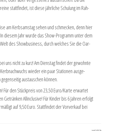
ei­ne statt­fin­det, ist die­se jähr­li­che Schu­lung im Rah­
s­wei­se am Kerbsams­tag sehen und schme­cken, denn hier
en! In die­sem Jahr wur­de das Show-Pro­gramm unter dem
ine Welt des Show­busi­ness, durch wel­ches Sie die Oar­
 uns nicht zu kurz! Am Diens­tag fin­det der gewohn­te
 Kerb­nach­wuchs wie­der ein paar Sta­tio­nen aus­ge­
 gegen­sei­tig aus­tau­schen können.
n! Für den Stück­preis von 23,50 Euro/Karte erwar­tet
n Geträn­ken Allin­clu­si­ve! Für Kin­der bis 6 Jah­ren erfolgt
rmä­ßigt auf 9,50 Euro. Statt­fin­det der Vor­ver­kauf bei