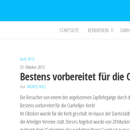
STARTSEITE
KERBVEREIN
OARH
Kerb 2013
23. Oktober 2013
Bestens vorbereitet für die 
Von
MORITZ HOLL
Die Besu­cher von einem der ange­bo­te­nen Zapf­lehr­gän­ge durch d
Bes­tens vor­be­rei­tet für die Oar­hell­jer Kerb!
Im Okto­ber wur­de für die Kerb geschult: Im Hau­se der Darm­städ­ter
die Arheil­ger Ver­ei­ne statt. Die­ses Ange­bot wur­de von 28 Muck
ma­lig mit dem “Geheim­nis des per­fek­ten Bie­res” ver­traut zu mach