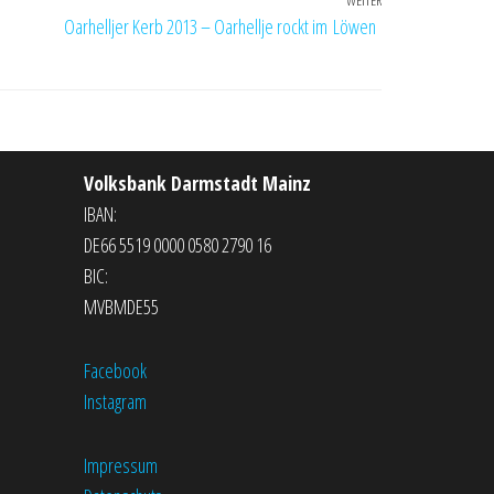
WEITER
Nächster
Oarhelljer Kerb 2013 – Oarhellje rockt im Löwen
Beitrag
Volksbank Darmstadt Mainz
IBAN:
DE66 5519 0000 0580 2790 16
BIC:
MVBMDE55
Facebook
Instagram
Impressum