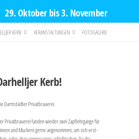
29. Oktober bis 3. November
ELLJER KERB
VERANSTALTUNGEN
FOTOGALERIE
Oarhelljer Kerb!
ie Darm­städ­ter Privatbrauerei.
 Pri­vat­braue­rei fan­den wie­der zwei Zapf­lehr­gän­ge für
e­rin­nen und Muckern ger­ne ange­nom­men, um sich erst­
en, oder aber ver­ges­se­nes auf­zu­fri­schen. Da die