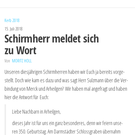
Kerb 2018
15. Juli 2018
Schirmherr meldet sich
zu Wort
Von
MORITZ HOLL
Unse­ren dies­jäh­ri­gen Schirm­her­ren haben wir Euch ja bereits vor­ge­
stellt. Doch wie kam es dazu und was sagt Herr Sulz­mann über die Ver­
bin­dung von Merck und Arheil­gen? Wir haben mal ange­fragt und haben
hier die Ant­wort für Euch:
Lie­be Nach­barn in Arheilgen,
die­ses Jahr ist für uns ein ganz beson­de­res, denn wir fei­ern unse­
ren 350. Geburts­tag. Am Darm­städ­ter Schloss­gra­ben über­nahm