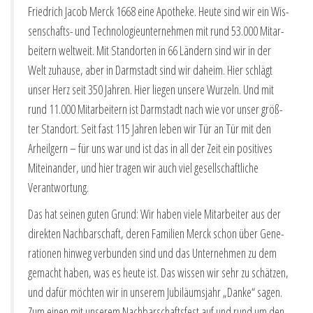
Fried­rich Jacob Merck 1668 eine Apo­the­ke. Heu­te sind wir ein Wis­
sen­schafts- und Tech­no­lo­gie­un­ter­neh­men mit rund 53.000 Mit­ar­
bei­tern welt­weit. Mit Stand­or­ten in 66 Län­dern sind wir in der
Welt zuhau­se, aber in Darm­stadt sind wir daheim. Hier schlägt
unser Herz seit 350 Jah­ren. Hier lie­gen unse­re Wur­zeln. Und mit
rund 11.000 Mit­ar­bei­tern ist Darm­stadt nach wie vor unser größ­
ter Stand­ort. Seit fast 115 Jah­ren leben wir Tür an Tür mit den
Arheil­gern – für uns war und ist das in all der Zeit ein posi­ti­ves
Mit­ein­an­der, und hier tra­gen wir auch viel gesell­schaft­li­che
Verantwortung.
Das hat sei­nen guten Grund: Wir haben vie­le Mit­ar­bei­ter aus der
direk­ten Nach­bar­schaft, deren Fami­li­en Merck schon über Gene­
ra­tio­nen hin­weg ver­bun­den sind und das Unter­neh­men zu dem
gemacht haben, was es heu­te ist. Das wis­sen wir sehr zu schät­zen,
und dafür möch­ten wir in unse­rem Jubi­lä­ums­jahr „Dan­ke“ sagen.
Zum einen mit unse­rem Nach­bar­schafts­fest auf und rund um den