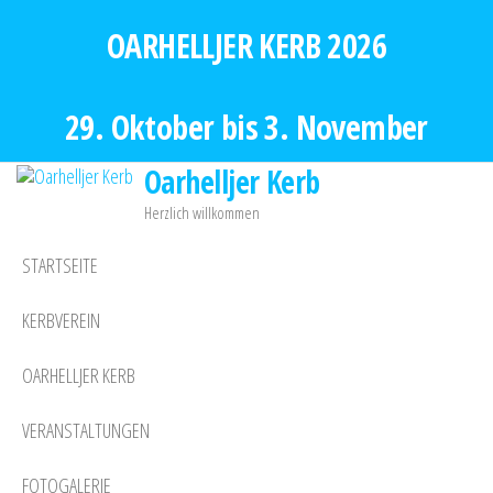
Zum
OARHELLJER KERB 2026
Inhalt
springen
29. Oktober bis 3. November
Oarhelljer Kerb
Herzlich willkommen
STARTSEITE
KERBVEREIN
OARHELLJER KERB
VERANSTALTUNGEN
FOTOGALERIE