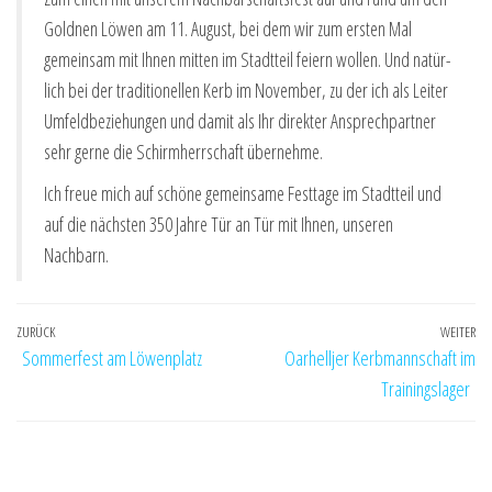
Gold­nen Löwen am 11. August, bei dem wir zum ers­ten Mal
gemein­sam mit Ihnen mit­ten im Stadt­teil fei­ern wol­len. Und natür­
lich bei der tra­di­tio­nel­len Kerb im Novem­ber, zu der ich als Lei­ter
Umfeld­be­zie­hun­gen und damit als Ihr direk­ter Ansprech­part­ner
sehr ger­ne die Schirm­herr­schaft übernehme.
Ich freue mich auf schö­ne gemein­sa­me Fest­ta­ge im Stadt­teil und
auf die nächs­ten 350 Jah­re Tür an Tür mit Ihnen, unse­ren
Nachbarn.
Beitragsnavigation
Vorheriger
ZURÜCK
WEITER
Nä
Sommerfest am Löwenplatz
Oarhelljer Kerbmannschaft im
Beitrag
Be
Trainingslager